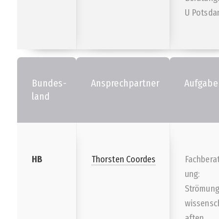
U Potsd
Bundes-
Ansprechpartner
Aufgabe
land
HB
Thorsten Coordes
Fachbera
ung:
Strömun
wissensc
aften,